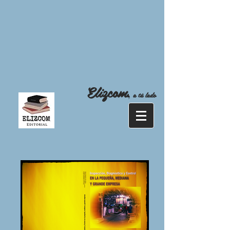
Elizcom
,
a tú lado