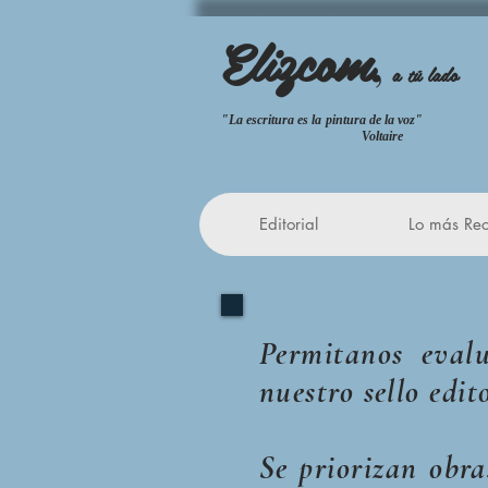
Elizcom
,
a tú lado
"La escritura es la pintura de la
Voltaire
Editorial
Lo más Rec
Permitanos eval
nuestro sello edit
Se priorizan obra