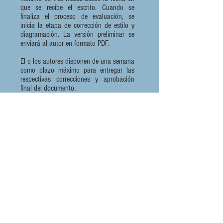
que se recibe el escrito. Cuando se
finaliza el proceso de evaluación, se
inicia la etapa de corrección de estilo y
diagramación. La versión preliminar se
enviará al autor en formato PDF.
El o los autores disponen de una semana
como plazo máximo para entregar las
respectivas correcciones y aprobación
final del documento.
Buenas prácticas editoriales y ética,
conflicto de intereses, confidencialidad y
plagio
(El siguiente lineamiento se basa en las
políticas de Elsevier y en las buenas
prácticas para editores propuestas por
COPE)
Cuando se hace un escrito es una
iniciativa propia del autor(a) o
autores(as), es el autor el principal
responsable de asegurarse de la
transparencia de su trabajo en todos los