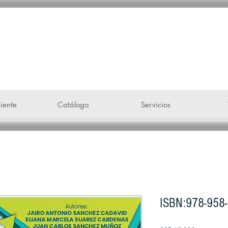
 voz"
iente
Catálogo
Servicios
ISBN:978-958