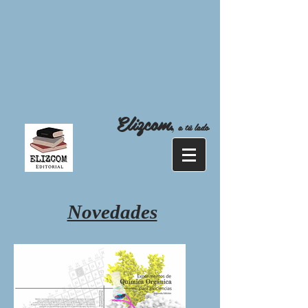
Elizcom
,
a tú lado
Novedades