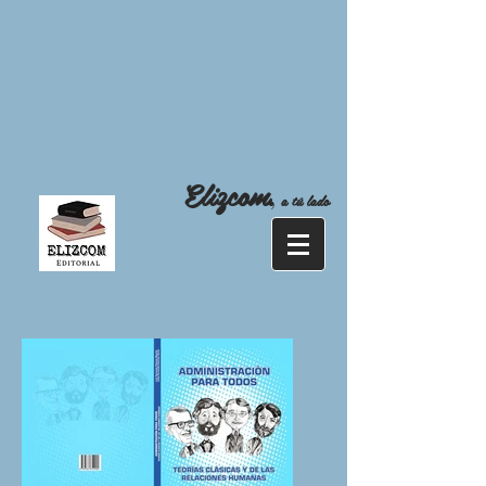
Elizcom
,
a tú lado