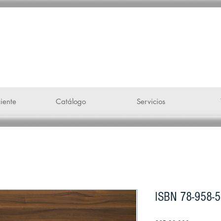
 voz"
iente
Catálogo
Servicios
ISBN 78-958-5