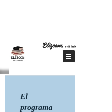
Elizcom
,
a tú lado
El
programa