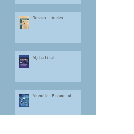
Números Racionales
Álgebra Lineal
Matemáticas Fundamentales