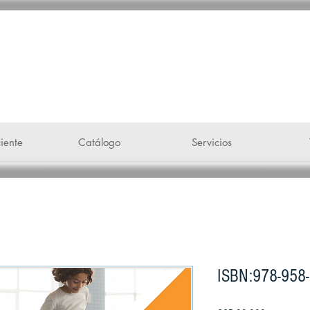
 voz"
iente
Catálogo
Servicios
ISBN:978-958