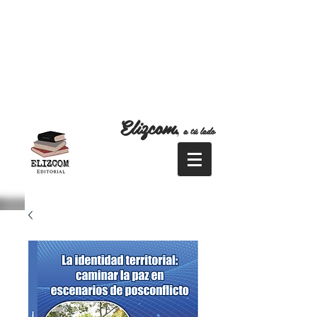
Elizcom
,
a tú lado