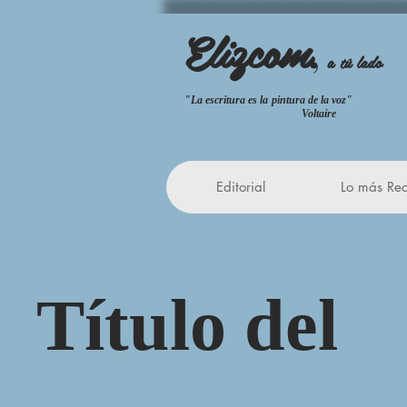
Elizcom
,
a tú lado
"La escritura es la pintura de la
Voltaire
Editorial
Lo más Rec
Título del